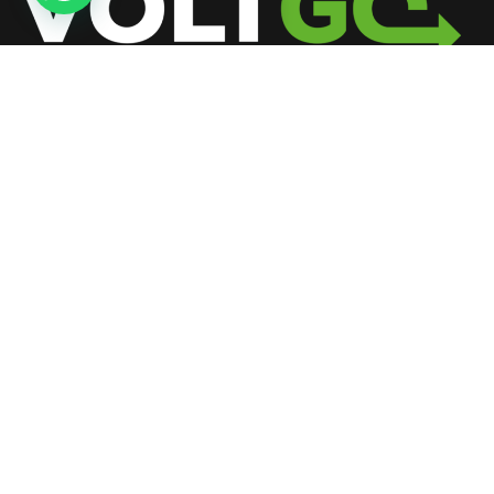
Voltgo, Çözüm ortağı Beta Enerji ile uçtan uca
çözümleriyle şarj cihazları ve güç üniteleri üretimi ve
uygulaması yaparak müşterilere tek bir noktadan
çözümler sunmaktadır.
TELEFON
444 85 87