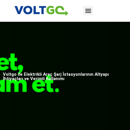
Voltgo ile Elektrikli Araç Şarj İstasyonlarının Altyapı
İhtiyaçları ve Verimli Kullanımı