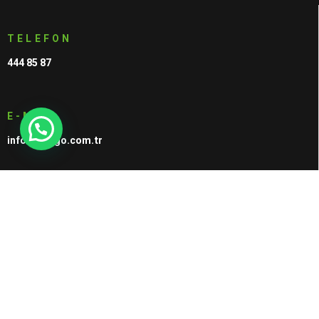
TELEFON
444 85 87
E-MAIL
info@voltgo.com.tr
SOSYAL MEDYA
ADRES
AcıdereOSB Mah. Çanakkale Cad. No:15 Sarıçam / ADANA