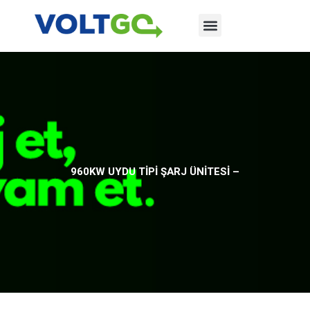
ŞARJ İSTASYONLARIMIZ
İNSAN KAYNAKLARI
960KW UYDU TİPİ ŞARJ ÜNİTESİ –